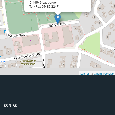
D-49549 Ladbergen
Tel./ Fax 05485/2247
Leaflet
| ©
OpenStreetMap
KONTAKT