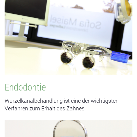
ENDODONTIE
Häufige Folge einer ausgeprägten Karies sind die
Erkrankungen der Pulpa, also des Zahnnervs, der sich in
den Zahnwurzeln befindet. Die Bakterien zerstören den
Zahn und können bis in die Wurzelspitze vordringen. Die
Folge davon sind starke Zahnschmerzen. Das Ziel der
Wurzelbehandlung ist die Zahnschmerzen zu lindern, das
entzündete Gewebe aus den Wurzelkanälen zu entfernen
und den Zahn bakteriendicht zu verschließen.
Endodontie
Wurzelkanalbehandlung ist eine der wichtigsten
CMD - DIAGNOSTIK UND SCHMERZTHERAPIE
Verfahren zum Erhalt des Zahnes
Funktionsstörungen des Kiefergelenks, auch CMD
genannt, spiegeln sich in unterschiedlichen Beschwerden
wieder und reichen von überempfindlichen Zähnen,