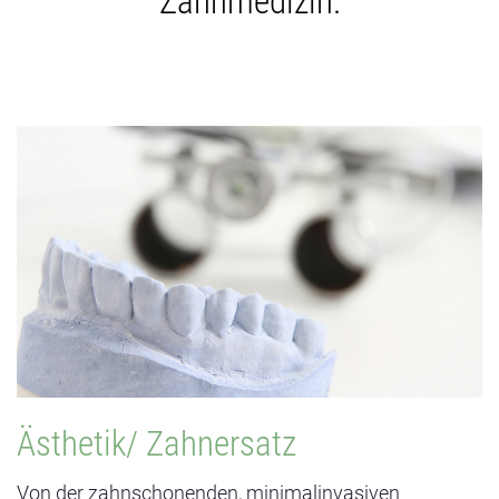
Zahnmedizin.
ZAHNERSATZ
Zahnersatz lässt sich heutzutage funktionell und
ästhetisch für alle individuellen Bedürfnisse anpassen.
Die Versorgung mit dem festsitzenden und
herausnehmbaren Zahnersatz ist eine bedeutende
Tätigkeit unserer Praxis. Neben dem klassischen
Zahnersatz, bieten wir Ihnen auch implantatgetragene
Konstruktionen.
Ästhetik/ Zahnersatz
Von der zahnschonenden, minimalinvasiven