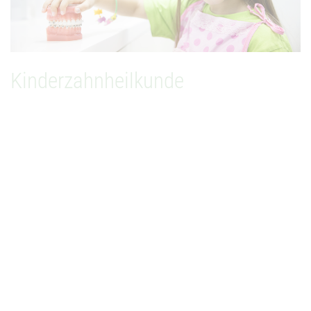
kennenlernen, Geräusche wahrnehmen und mit dem
Sauger Wasser aus dem Becher saugen dürfen. Wir
arbeiten in Kooperation mit Kieferorthopäden und
Logopäden.
Kinderzahnheilkunde
Milchzähne sind für die Kiefer- und Zahnentwicklung
enorm wichtig
KLASSISCHE HOMÖOPATHIE
Klassische Homöopathie ist eine Methode zur
Regulationsmedizin. Sie kann als ein Teil von der
Informationsmedizin keine Defektversorgung
übernehmen, dient aber als hervorragende Unterstützung
bei vielen akuten und chronischen Leiden unseren
zahnärztlichen Patienten schnell und sanft.